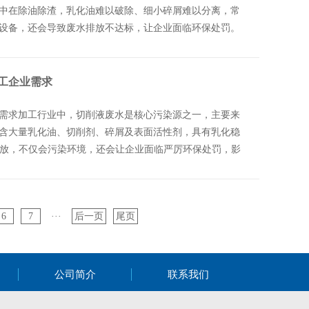
中在除油除渣，乳化油难以破除、细小碎屑难以分离，常
设备，还会导致废水排放不达标，让企业面临环保处罚。
工企业需求
需求加工行业中，切削液废水是核心污染源之一，主要来
含大量乳化油、切削剂、碎屑及表面活性剂，具有乳化稳
排放，不仅会污染环境，还会让企业面临严厉环保处罚，影
6
7
···
后一页
尾页
公司简介
联系我们